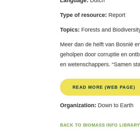
Language:
Dutch
Type of resource:
Report
Topics:
Forests and Biodiversit
Meer dan de helft van Bosnië en
geholpen door corruptie en ontbr
en wetenschappers. “Samen sta
READ MORE (WEB PAGE)
Organization:
Down to Earth
BACK TO BIOMASS INFO LIBRARY