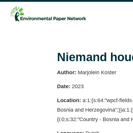
Niemand houd
Author:
Marjolein Koster
Date:
2023
Location:
a:1:{s:64:"wpcf-fiel
Bosnia and Herzegovina";}}a:1
{i:0;s:32:"Country - Bosnia and 