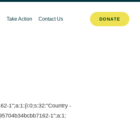
Take Action
Contact Us
DONATE
-1";a:1:{i:0;s:32:"Country -
895704b34bcbb7162-1";a:1: