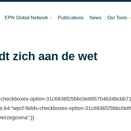
EPN Global Network
Publications
News
Our Tools
t zich aan de wet
ds-checkboxes-option-31c6836f25bbc0e895704b34bcbb7162
:{s:64:"wpcf-fields-checkboxes-option-31c6836f25bbc0e
Herzegovina";}}