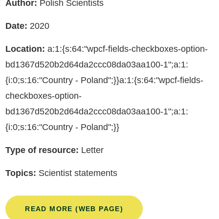
Author:
Polish Scientists
Date:
2020
Location:
a:1:{s:64:"wpcf-fields-checkboxes-option-
bd1367d520b2d64da2ccc08da03aa100-1";a:1:
{i:0;s:16:"Country - Poland";}}a:1:{s:64:"wpcf-fields-
checkboxes-option-
bd1367d520b2d64da2ccc08da03aa100-1";a:1:
{i:0;s:16:"Country - Poland";}}
Type of resource:
Letter
Topics:
Scientist statements
READ MORE (WEB PAGE)